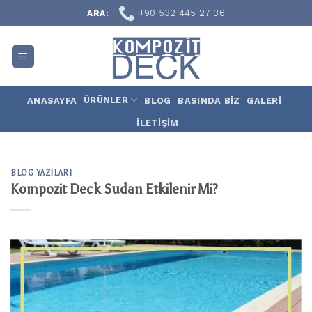
Skip
+90 532 445 27 36
ARA:
to
content
ÜRÜNLER
ANASAYFA
BLOG
BASINDA BİZ
GALERI
İLETIŞIM
BLOG YAZILARI
Kompozit Deck Sudan Etkilenir Mi?